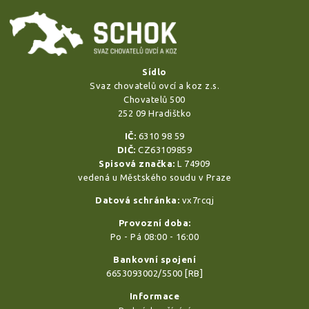
Sídlo
Svaz chovatelů ovcí a koz z.s.
Chovatelů 500
252 09 Hradištko
IČ:
6310 98 59
DIČ:
CZ63109859
Spisová značka:
L 74909
vedená u Městského soudu v Praze
Datová schránka:
vx7rcqj
Provozní doba:
Po - Pá 08:00 - 16:00
Bankovní spojení
6653093002/5500 [RB]
Informace