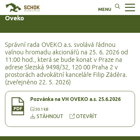
Oveko
Správní rada OVEKO a.s. svolává řádnou
valnou hromadu akcionářů na 25. 6. 2026 od
11:00 hod., která se bude konat v Praze na
adrese Slezská 9498/32, 120 00 Praha 2 v
prostorách advokátní kanceláře Filip Záděra.
(zveřejněno 22. 5. 2026)
Pozvánka na VH OVEKO a.s. 25.6.2026
50.1 kB
STÁHNOUT
OTEVŘÍT